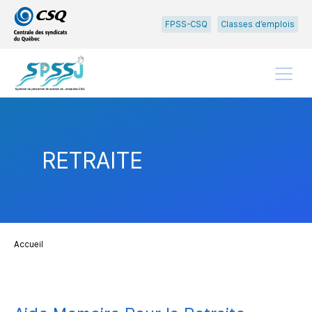
Passer
Passer
FPSS-CSQ
Classes d’emplois
au
au
menu
contenu
principal
Menu
RETRAITE
Accueil