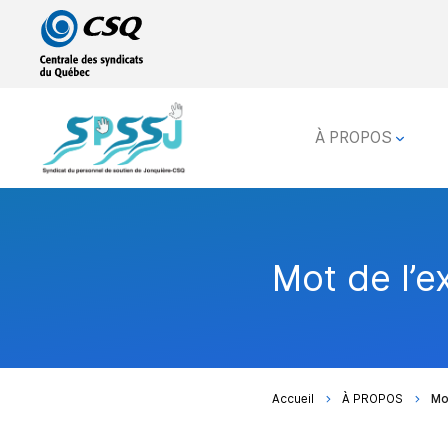
Passer
Passer
au
au
menu
contenu
principal
À PROPOS
Mot de l’e
Accueil
À PROPOS
Mo